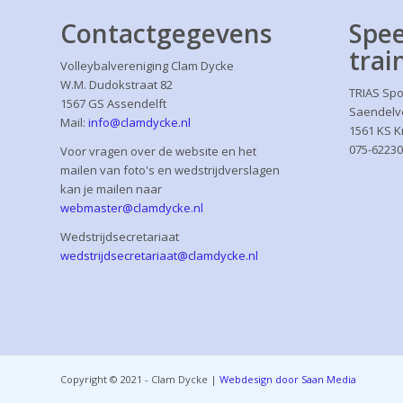
Contactgegevens
Spee
trai
Volleybalvereniging Clam Dycke
W.M. Dudokstraat 82
TRIAS Spo
1567 GS Assendelft
Saendelv
Mail:
info@clamdycke.nl
1561 KS 
075-6223
Voor vragen over de website en het
mailen van foto's en wedstrijdverslagen
kan je mailen naar
webmaster@clamdycke.nl
Wedstrijdsecretariaat
wedstrijdsecretariaat@clamdycke.nl
Copyright © 2021 - Clam Dycke |
Webdesign door Saan Media