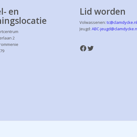
l- en
Lid worden
ningslocatie
Volwassenen:
tc@clamdycke.n
Jeugd:
ABC-jeugd@clamdycke.n
rtcentrum
erlaan 2
Krommenie
Facebook
Twitter
079